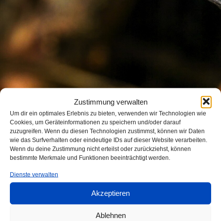
Abkanttechnik
Kontakt
Service
Schweißbaugruppen
Ansprechpartner
Zertifikate
Oberflächen
Anfahrt
Referenzen
Datenschutz
Zustimmung verwalten
Um dir ein optimales Erlebnis zu bieten, verwenden wir Technologien wie
Cookies, um Geräteinformationen zu speichern und/oder darauf
AGB
zuzugreifen. Wenn du diesen Technologien zustimmst, können wir Daten
wie das Surfverhalten oder eindeutige IDs auf dieser Website verarbeiten.
Wenn du deine Zustimmung nicht erteilst oder zurückziehst, können
bestimmte Merkmale und Funktionen beeinträchtigt werden.
Dienste verwalten
Akzeptieren
Ablehnen