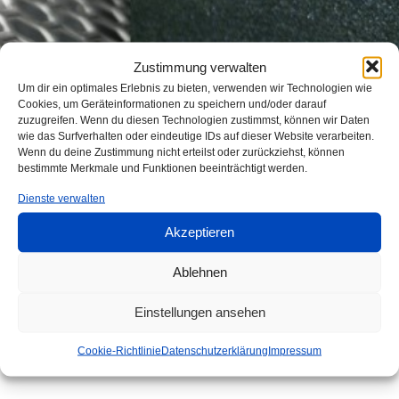
Abkanttechnik
Kontakt
Service
Schweißbaugruppen
Ansprechpartner
Zertifikate
Zustimmung verwalten
Um dir ein optimales Erlebnis zu bieten, verwenden wir Technologien wie
Cookies, um Geräteinformationen zu speichern und/oder darauf
Oberflächen
Anfahrt
Referenzen
zuzugreifen. Wenn du diesen Technologien zustimmst, können wir Daten
wie das Surfverhalten oder eindeutige IDs auf dieser Website verarbeiten.
Wenn du deine Zustimmung nicht erteilst oder zurückziehst, können
bestimmte Merkmale und Funktionen beeinträchtigt werden.
Datenschutz
Dienste verwalten
Akzeptieren
AGB
Ablehnen
Einstellungen ansehen
Cookie-Richtlinie
Datenschutzerklärung
Impressum